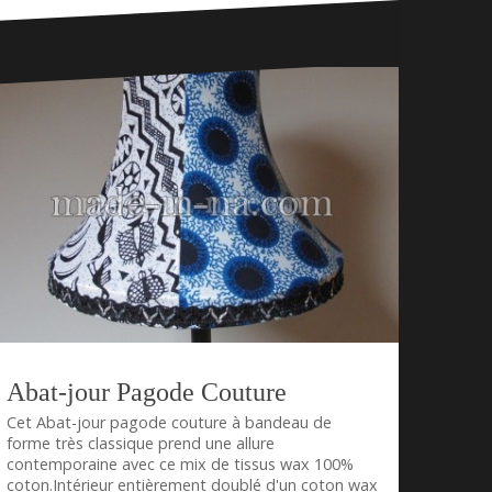
Abat-jour Pagode Couture
Cet Abat-jour pagode couture à bandeau de
forme très classique prend une allure
contemporaine avec ce mix de tissus wax 100%
coton.Intérieur entièrement doublé d'un coton wax