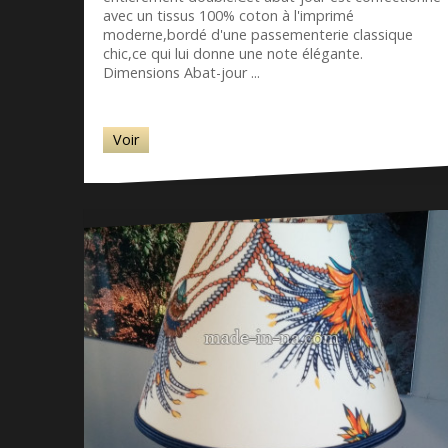
avec un tissus 100% coton à l'imprimé
moderne,bordé d'une passementerie classique
chic,ce qui lui donne une note élégante.
Dimensions Abat-jour ...
Voir