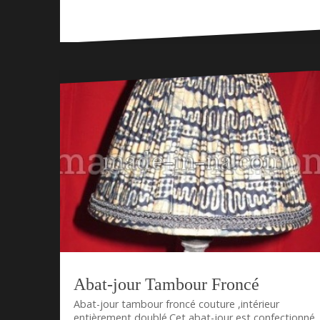
Abat-jour Tambour Froncé
Abat-jour tambour froncé couture ,intérieur
entièrement doublé.Cet abat-jour est confectionné