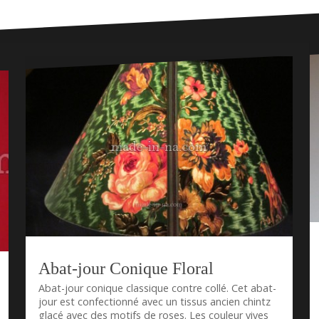
Abat-jour Conique Floral
Abat-jour conique classique contre collé. Cet abat-
jour est confectionné avec un tissus ancien chintz
glacé avec des motifs de roses. Les couleur vives