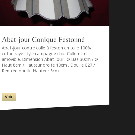
Abat-jour Conique Festonné
Abat-jour contre collé à feston en toile 100%
coton rayé style campagne chic. Collerette
amovible. Dimension Abat-jour : Ø Bas 30cm / Ø
Haut 8cm / Hauteur droite 10cm . Douille E27 /
Rentrée douille Hauteur 3cm
Voir