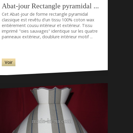
Abat-jour Rectangle pyramidal ...
Cet Abat-jour de forme rectangle pyramidal
classique est revêtu d'un tissu 100% coton wax
entièrement cousu intérieur et extérieur. Tissu
imprimé "oies sauvages" identique sur les quatre
panneaux extérieur, doublure intérieur motif ...
Voir